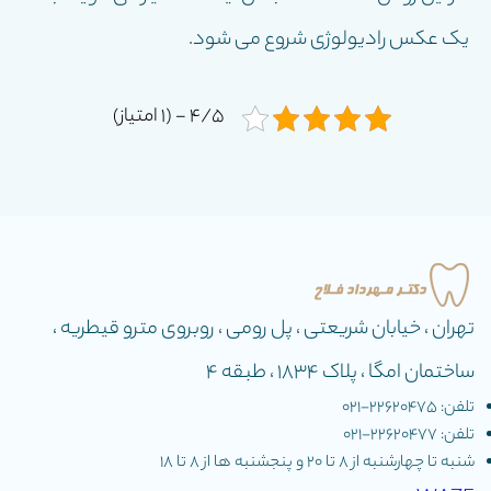
یک عکس رادیولوژی شروع می شود.
4/5 - (1 امتیاز)
تهران ، خیابان شریعتی ، پل رومی ، روبروی مترو قیطریه ،
ساختمان امگا ، پلاک 1834 ، طبقه 4
تلفن: 22620475-۰۲۱
تلفن: 22620477-۰۲۱
شنبه تا چهارشنبه از ٨ تا ٢٠ و پنجشنبه ها از ٨ تا ١٨