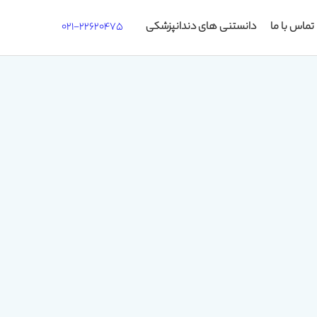
تماس با ما
دانستنی های دندانپزشکی
021-22620475