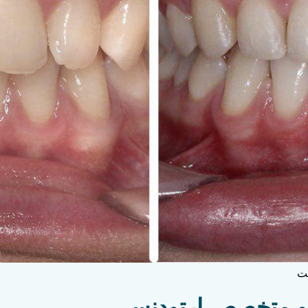
ست
و متخصص ارتودنسی