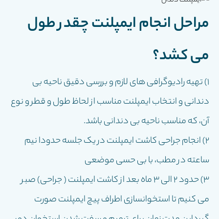
مراحل انجام ایمپلنت چقدر طول
می کشد؟
۱) تهیه رادیوگرافی های لازم و بررسی دقیق ناحیه بی
دندانی و انتخاب ايمپلنت مناسب از لحاظ طول و قطر و نوع
آن، که مناسب ناحیه بی دندانی باشد.
۲) انجام جراحی کاشت ايمپلنت در یک جلسه حدودا نيم
ساعته در مطب، با بی حسی موضعی
۳) حدود ٢ الى ٣ ماه بعد از کاشت ايمپلنت ( جراحى) صبر
مى كنيم تا استخوانسازى اطراف پيچ ايمپلنت صورت