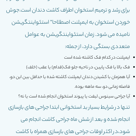
براى رشد و ترمیم استخوان اطراف کاشت دندان است.جوش
خوردن استخوان به ایمپلنت اصطلاحا” استئواینتگریشن
نامیده می شود. زمان استئواینتگریشن به عوامل
متعددی بستگی دارد، از جمله:
ایمپلنت در کدام فک کاشته شده است
فک بالا یا فک پایین، در ناحیه جلو فک(قدام) یا عقب (خلف)
آیا همزمان با کشیدن دندان ایمپلنت کاشته شده یا حدافل بین این دو،
فاصله زمانی دو، سه ماهه بوده.
آیا جراحی سینوس لیفت یا پیوند استخوان انجام شده است یا نه؟
تنها در شرایط بسیار بد استخوانی ابتدا جراحی های بازسازی
انجام شده و بعد از شش ماه جراحی کاشت انجام می
شود،در اکثر اوقات جراحی های بازسازی همراه با کاشت