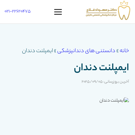
021-22620475
Open
menu
خانه
»
دانستنی های دندانپزشکی
»
ایمپلنت دندان
ایمپلنت دندان
آخرین بروزرسانی: 2025/09/05