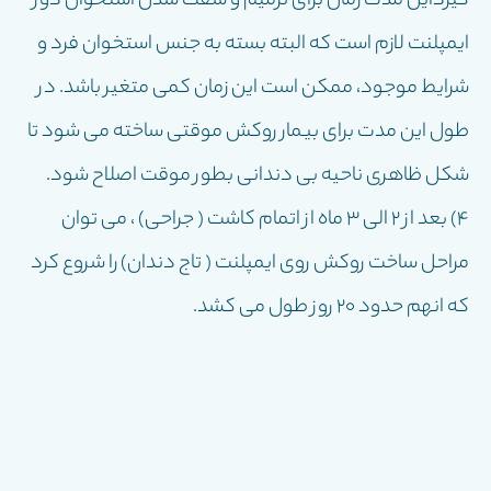
گيرداین مدت زمان برای ترمیم و سفت شدن استخوان دور
ايمپلنت لازم است که البته بسته به جنس استخوان فرد و
شرایط موجود، ممکن است این زمان کمی متغیر باشد. در
طول اين مدت براى بيمار روكش موقتى ساخته مى شود تا
شكل ظاهرى ناحيه بى دندانى بطور موقت اصلاح شود.
٤) بعد از ٢ الى ٣ ماه از اتمام كاشت ( جراحى) ، مى توان
مراحل ساخت روكش روى ايمپلنت ( تاج دندان) را شروع كرد
كه انهم حدود ٢٠ روز طول مى كشد.