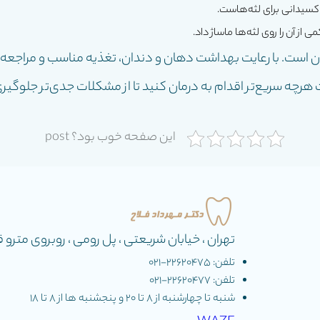
کسیدانی برای لثه‌هاست.
ز آن را روی لثه‌ها ماساژ داد.
ن است. با رعایت بهداشت دهان و دندان، تغذیه مناسب و مراجعه 
ست هرچه سریع‌تر اقدام به درمان کنید تا از مشکلات جدی‌تر جلوگی
این صفحه خوب بود؟ post
تهران ، خیابان شریعتی ، پل رومی ، روبروی مترو قیطریه ، 
تلفن: 22620475-۰۲۱
تلفن: 22620477-۰۲۱
شنبه تا چهارشنبه از ٨ تا ٢٠ و پنجشنبه ها از ٨ تا ١٨