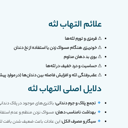
علائم التهاب لثه
⚠
قرمزی و تورم لثه‌ها
⚠
خونریزی هنگام مسواک زدن یا استفاده از نخ دندان
⚠
بوی بد دهان مداوم
⚠
حساسیت و درد خفیف در لثه‌ها
⚠
عقب‌رفتگی لثه و افزایش فاصله بین دندان‌ها (در موارد پیش
دلایل اصلی التهاب لثه
تجمع پلاک و جرم دندانی:
باکتری‌های موجود در پلاک دندانی
بهداشت نامناسب دهان:
مسواک نزدن منظم و عدم استفاده 
سیگار و مصرف الکل:
این عادات باعث ضعیف شدن بافت لثه