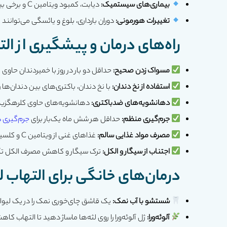
بیماری‌های سیستمیک:
دیابت، کمبود ویتامین C و برخی بیماری‌های دیگر می‌توانند باعث التهاب لثه شوند.
تغییرات هورمونی:
دوران بارداری، بلوغ و یائسگی می‌توانن
راه‌های درمان و پیشگیری از الت
مسواک زدن صحیح:
حداقل دو بار در روز با خمیردندان حاوی 
استفاده از نخ دندان:
با نخ دندان، باکتری‌های بین دندان‌ها را 
دهانشویه‌های ضدباکتری:
دهانشویه‌های حاوی کلرهگزید
جرم‌گیری منظم:
حداقل هر شش ماه یک‌بار برای
جرم‌گیری د
مصرف مواد غذایی سالم:
غذاهای غنی از ویتامین C و کلسیم، مانند پرتقال، لیمو و لبنیات، به تقویت لثه‌ها کمک می‌کنند.
اجتناب از سیگار و الکل:
ترک سیگار و کاهش مصرف الکل تأثیر
درمان‌های خانگی برای التهاب ل
شستشو با آب نمک:
یک قاشق چای‌خوری نمک را در یک لیوان 
آلوئه‌ورا:
ژل آلوئه‌ورا را روی لثه‌ها ماساژ دهید تا التهاب کاه