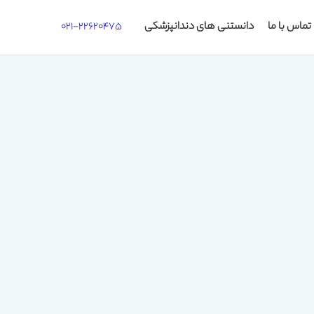
تماس با ما
دانستنی های دندانپزشکی
021-22620475