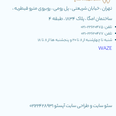
تهران ، خیابان شریعتی ، پل رومی ، روبروی مترو قیطریه ،
ساختمان امگا ، پلاک 1834 ، طبقه 4
تلفن: 22620475-۰۲۱
تلفن: 22620477-۰۲۱
شنبه تا چهارشنبه از ٨ تا ٢٠ و پنجشنبه ها از ٨ تا ١٨
WAZE
سئو سایت و طراحی سایت آپسئو 02122428931