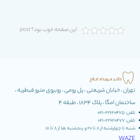
این صفحه خوب بود؟ post
تهران ، خیابان شریعتی ، پل رومی ، روبروی مترو قیطریه ،
ساختمان امگا ، پلاک 1834 ، طبقه 4
تلفن: 22620475-۰۲۱
تلفن: 22620477-۰۲۱
شنبه تا چهارشنبه از ٨ تا ٢٠ و پنجشنبه ها از ٨ تا ١٨
WAZE